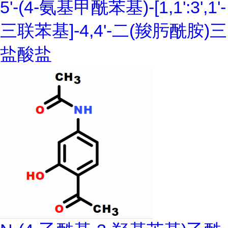
5'-(4-氨基甲酰苯基)-[1,1':3',1'-
三联苯基]-4,4'-二(羧肟酰胺)三
盐酸盐