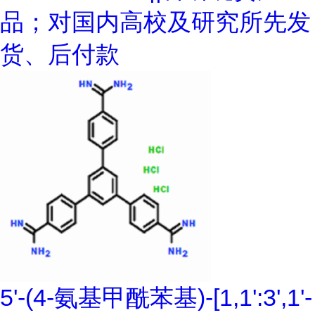
品；对国内高校及研究所先发
货、后付款
5'-(4-氨基甲酰苯基)-[1,1':3',1'-