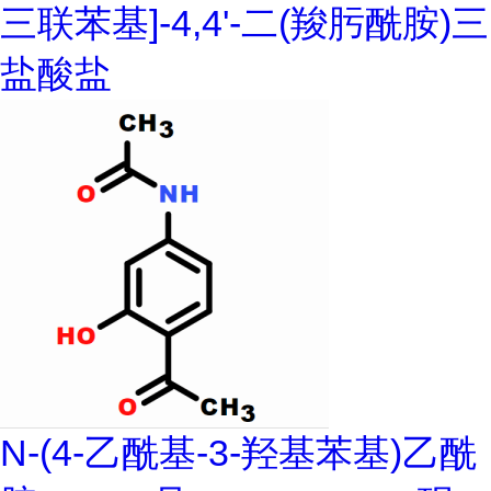
三联苯基]-4,4'-二(羧肟酰胺)三
盐酸盐
N-(4-乙酰基-3-羟基苯基)乙酰