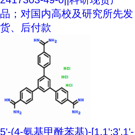
品；对国内高校及研究所先发
货、后付款
5'-(4-氨基甲酰苯基)-[1,1':3',1'-