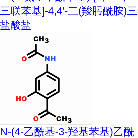
三联苯基]-4,4'-二(羧肟酰胺)三
盐酸盐
N-(4-乙酰基-3-羟基苯基)乙酰