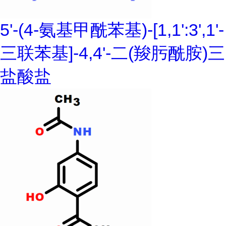
5'-(4-氨基甲酰苯基)-[1,1':3',1'-
三联苯基]-4,4'-二(羧肟酰胺)三
盐酸盐