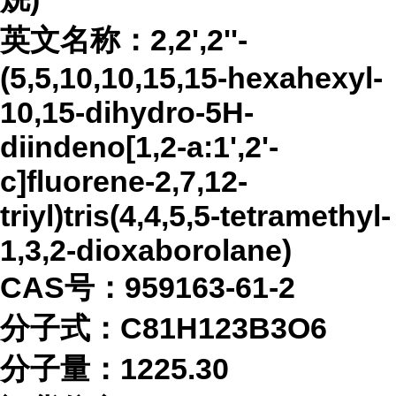
英文名称：
2,2',2''-
(5,5,10,10,15,15-hexahexyl-
10,15-dihydro-5H-
diindeno[1,2-a:1',2'-
c]fluorene-2,7,12-
triyl)tris(4,4,5,5-tetramethyl-
1,3,2-dioxaborolane)
CAS号：959163-61-2
分子式：
C81H123B3O6
分子量：
1225.30