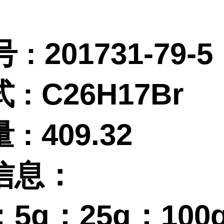
 :
201731-79-5
式
:
C26H17Br
量
:
409.32
信息：
：
5g；25g；100