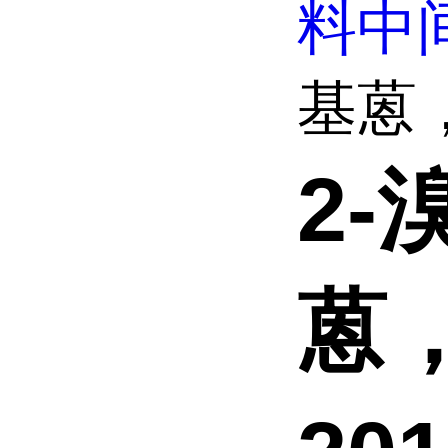
料中
基蒽，
2-
蒽