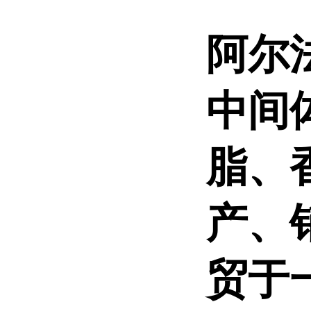
阿尔
中间
脂、
产、
贸于