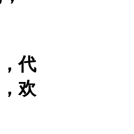
品，代
的，欢