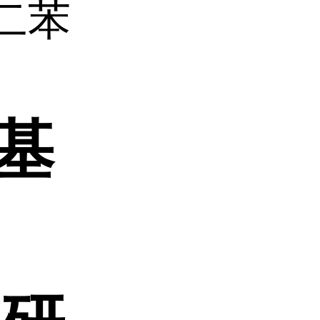
-二苯
苯基