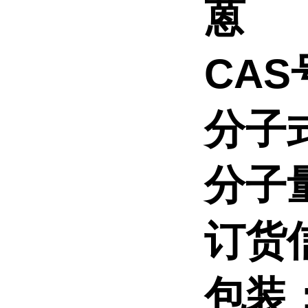
蒽
CAS号
分子
分子
订货
包装