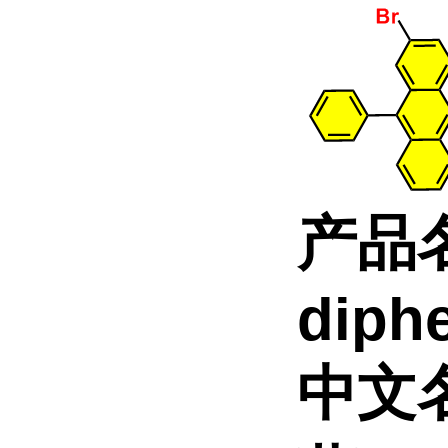
产品
diph
中文