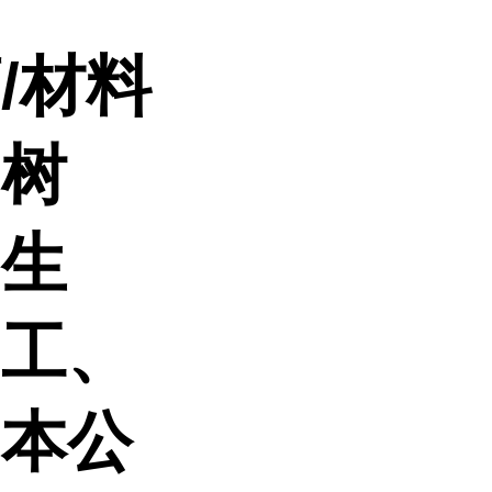
药
/材料
、树
、生
、工、
。本公