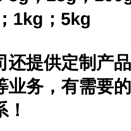
g；1kg；5kg
司还提供定制产
等业务，有需要
系！