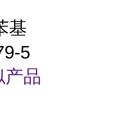
二苯基
9-5
似产品