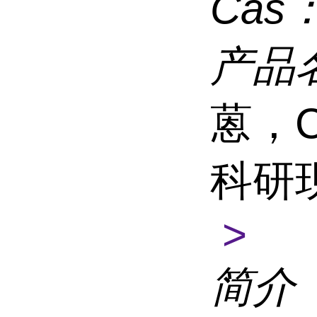
Cas
产品
蒽，C
科研
>
简介