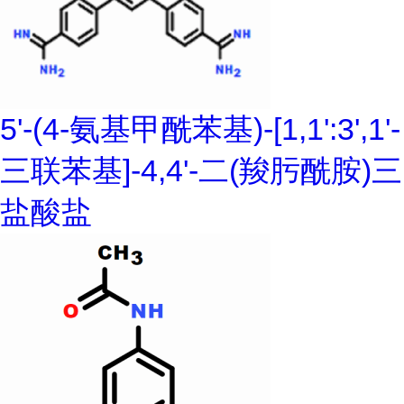
5'-(4-氨基甲酰苯基)-[1,1':3',1'-
三联苯基]-4,4'-二(羧肟酰胺)三
盐酸盐