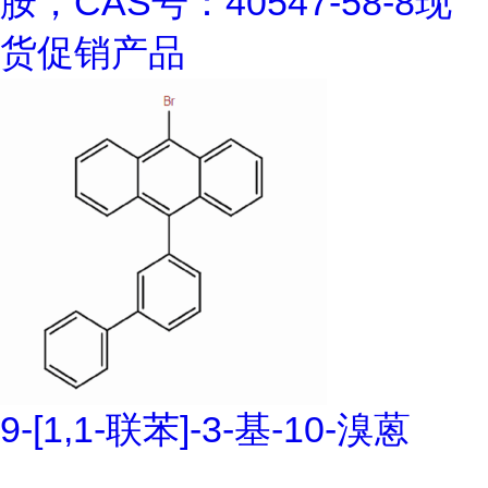
胺，CAS号：40547-58-8现
货促销产品
9-[1,1-联苯]-3-基-10-溴蒽