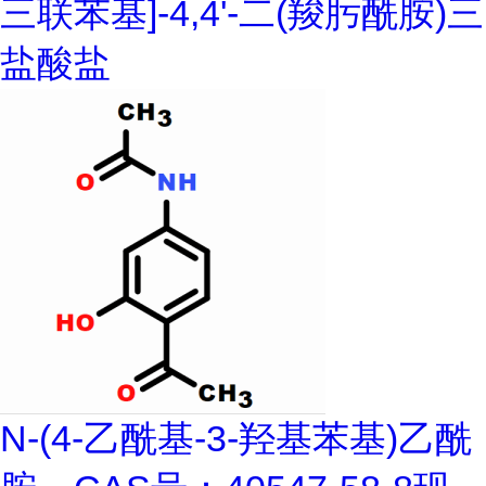
三联苯基]-4,4'-二(羧肟酰胺)三
盐酸盐
N-(4-乙酰基-3-羟基苯基)乙酰