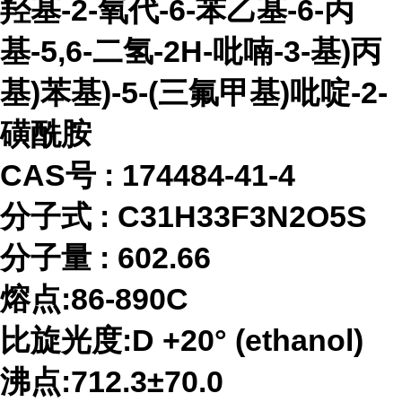
羟基-2-氧代-6-苯乙基-6-丙
基-5,6-二氢-2H-吡喃-3-基)丙
基)苯基)-5-(三氟甲基)吡啶-2-
磺酰胺
CAS号 :
174484-41-4
分子式
:
C31H33F3N2O5S
分子量
:
602.66
熔点
:86-890C
比旋光度
:D +20° (ethanol)
沸点
:712.3±70.0