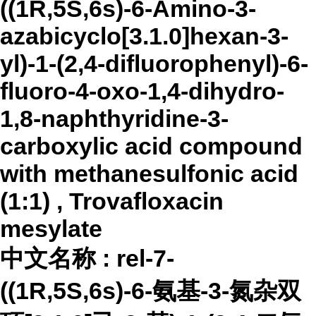
((1R,5S,6s)-6-Amino-3-
azabicyclo[3.1.0]hexan-3-
yl)-1-(2,4-difluorophenyl)-6-
fluoro-4-oxo-1,4-dihydro-
1,8-naphthyridine-3-
carboxylic acid compound
with methanesulfonic acid
(1:1) , Trovafloxacin
mesylate
中文名称
:
rel-7-
((1R,5S,6s)-6-氨基-3-氮杂双