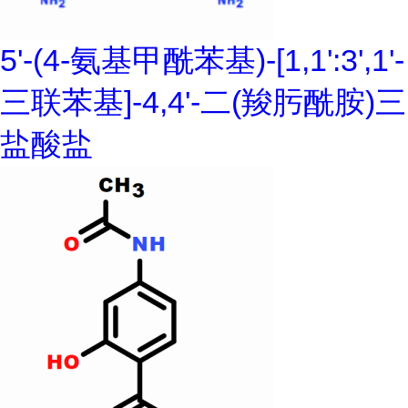
5'-(4-氨基甲酰苯基)-[1,1':3',1'-
三联苯基]-4,4'-二(羧肟酰胺)三
盐酸盐