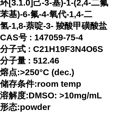
环[3.1.0]己-3-基)-1-(2,4-二氟
苯基)-6-氟-4-氧代-1,4-二
氢-1,8-萘啶-3- 羧酸甲磺酸盐
CAS号 :
147059-75-4
分子式
:
C21H19F3N4O6S
分子量
:
512.46
熔点
:>250°C (dec.)
储存条件
:room temp
溶解度
:DMSO: >10mg/mL
形态
:powder