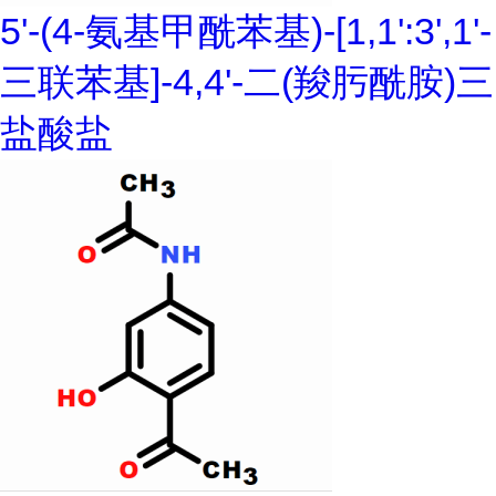
5'-(4-氨基甲酰苯基)-[1,1':3',1'-
三联苯基]-4,4'-二(羧肟酰胺)三
盐酸盐