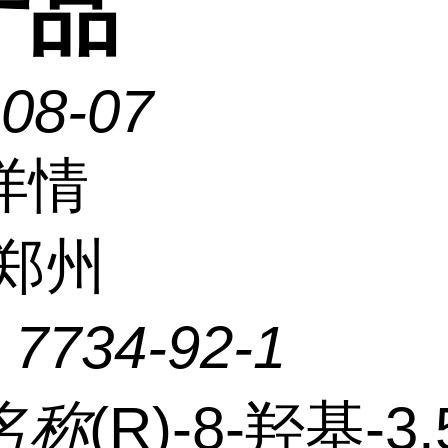
产品
-08-07
详情
郑州
：
7734-92-1
名称
(R)-8-羟基-3