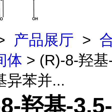
>
产品展厅
>
间体
> (R)-8-羟基-
异苯并...
-8-羟基-3,5