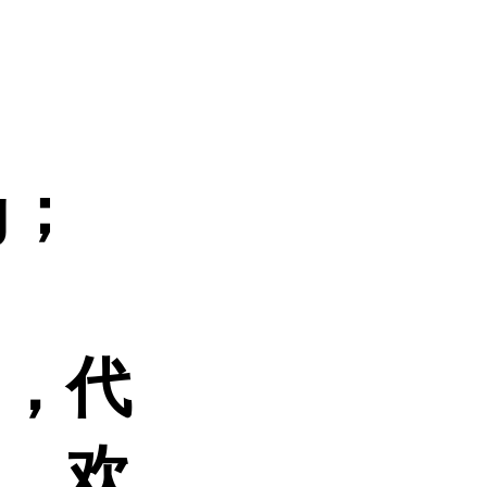
g；
品，代
的，欢