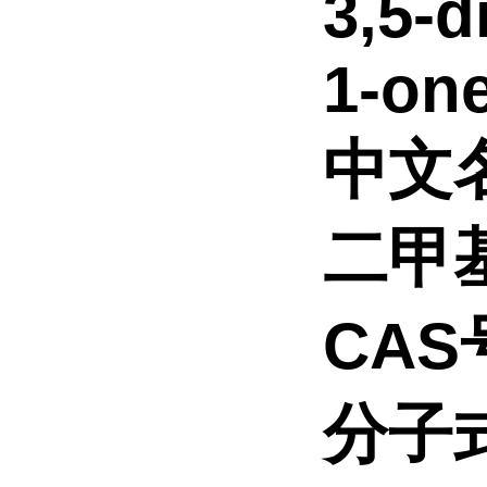
3,5-
1-one
中文
二甲
CAS号
分子