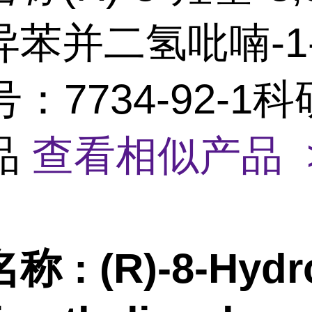
异苯并二氢吡喃-1
号：7734-92-1
品
查看相似产品 
名称
:
(R)-8-Hydr