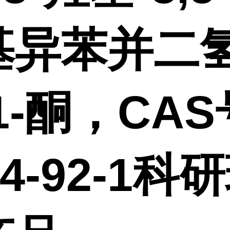
基异苯并二
1-酮，CA
34-92-1科