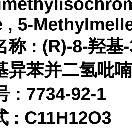
dimethylisochro
 , 5-Methylmell
名称
:
(R)-8-羟基-
基异苯并二氢吡喃-
 :
7734-92-1
式
:
C11H12O3