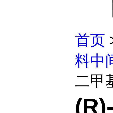
首页
料中
二甲基
(R)