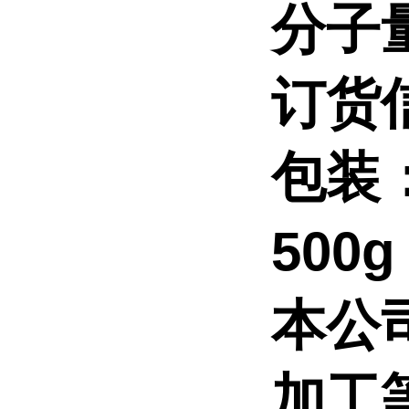
分子
订货
包装
500
本公
加工