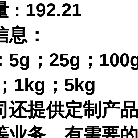
量
:
192.21
信息：
：
5g；25g；100
g；1kg；5kg
司还提供定制产
等业务，有需要