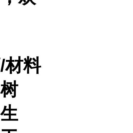
药
/材料
、树
、生