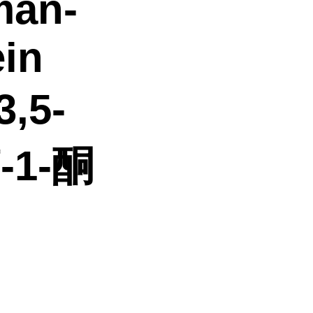
man-
ein
3,5-
1-酮