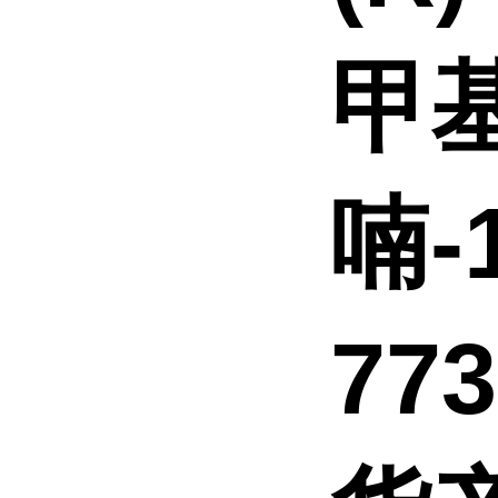
甲
喃-
77