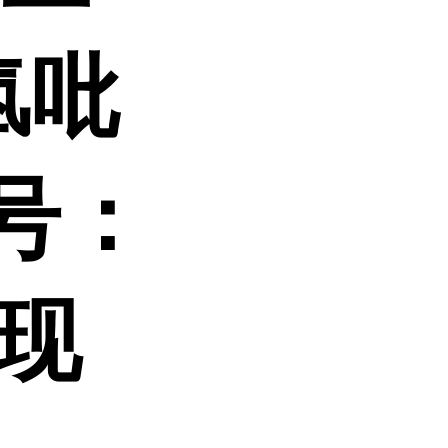
氢吡
S号：
研现