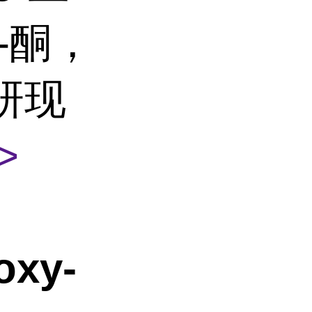
-酮，
科研现
>
oxy-