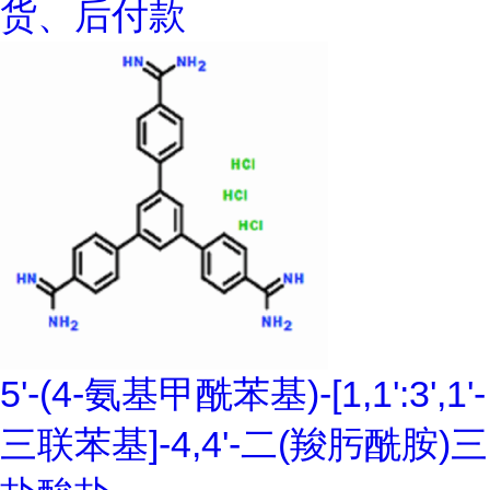
货、后付款
5'-(4-氨基甲酰苯基)-[1,1':3',1'-
三联苯基]-4,4'-二(羧肟酰胺)三