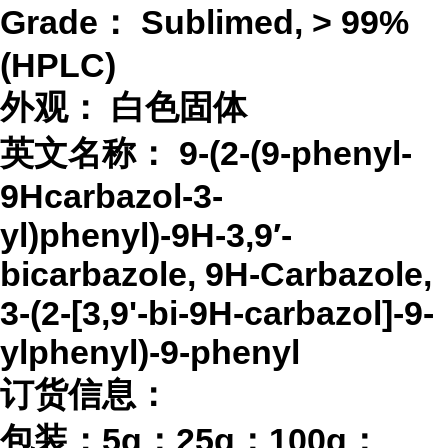
Grade：
Sublimed, > 99%
(HPLC)
外观：
白色固体
英文名称：
9-(2-(9-phenyl-
9Hcarbazol-3-
yl)phenyl)-9H-3,9′-
bicarbazole, 9H-Carbazole,
3-(2-[3,9'-bi-9H-carbazol]-9-
ylphenyl)-9-phenyl
订货信息：
包装：
5g；25g；100g；