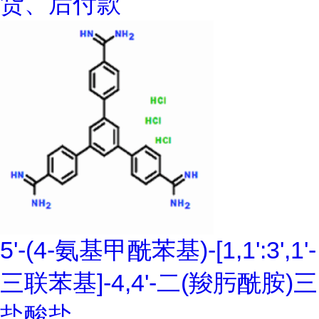
货、后付款
5'-(4-氨基甲酰苯基)-[1,1':3',1'-
三联苯基]-4,4'-二(羧肟酰胺)三
盐酸盐