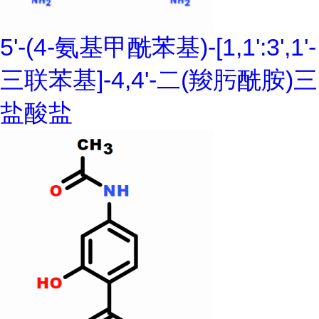
5'-(4-氨基甲酰苯基)-[1,1':3',1'-
三联苯基]-4,4'-二(羧肟酰胺)三
盐酸盐