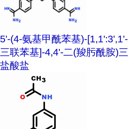
5'-(4-氨基甲酰苯基)-[1,1':3',1'-
三联苯基]-4,4'-二(羧肟酰胺)三
盐酸盐