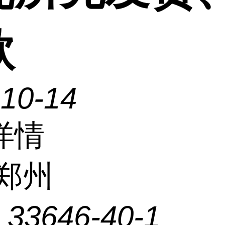
款
-10-14
详情
郑州
：
33646-40-1