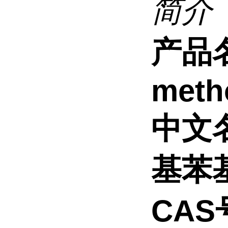
简介
产品
metho
中文
基苯
CAS号