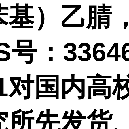
苯基）乙腈
S号：33646
-1对国内高
究所先发货