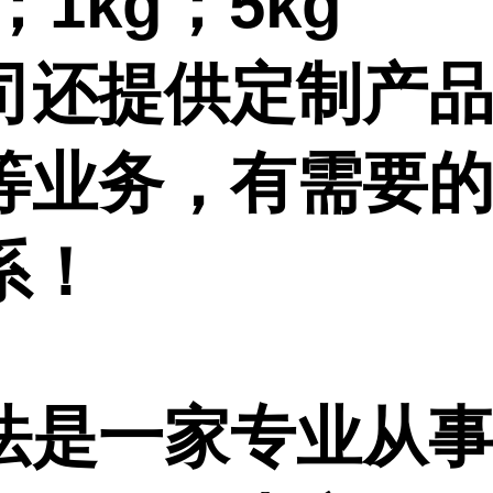
g；1kg；5kg
司还提供定制产
等业务，有需要
系！
法是一家专业从