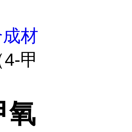
合成材
（4-甲
-甲氧