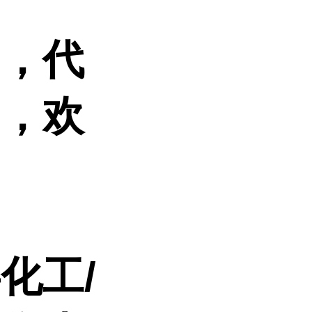
品，代
的，欢
事化工
/