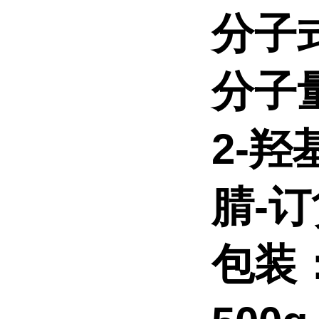
分子
分子
2-羟
腈-
包装