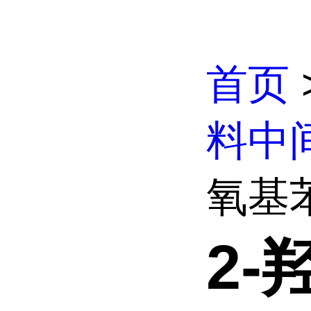
首页
料中
氧基苯
2-