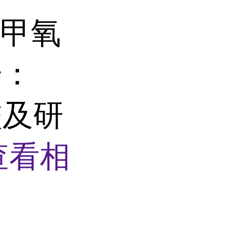
4-甲氧
号：
校及研
查看相