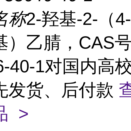
名称
2-羟基-2-（
基）乙腈，CAS
46-40-1对国内高
先发货、后付款
 >