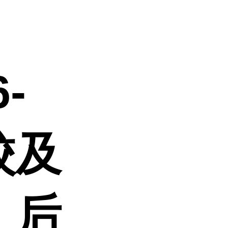
，
-
校及
、后