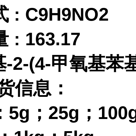
式
:
C9H9NO2
量
:
163.17
基-2-(4-甲氧基苯
订货信息：
：
5g；25g；100