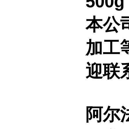
500
本公
加工
迎联
阿尔