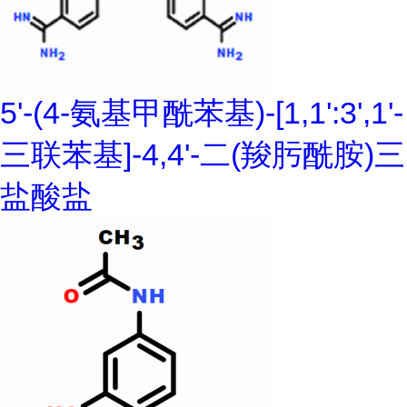
5'-(4-氨基甲酰苯基)-[1,1':3',1'-
三联苯基]-4,4'-二(羧肟酰胺)三
盐酸盐