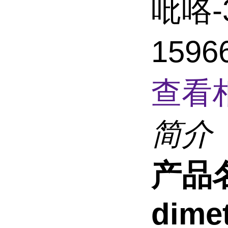
吡咯-
159
查看
简介
产品
dimet