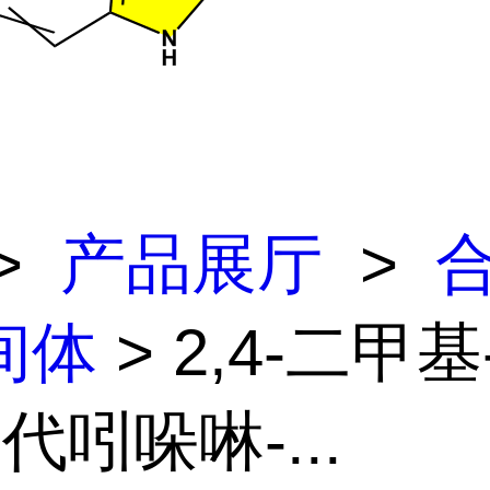
>
产品展厅
>
间体
> 2,4-二甲基-
氧代吲哚啉-...