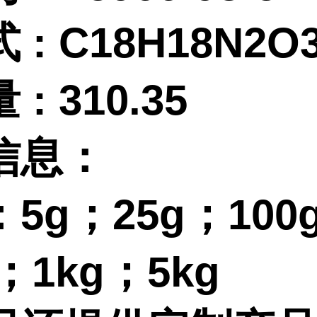
式
:
C18H18N2O
量
:
310.35
信息：
：
5g；25g；100
g；1kg；5kg