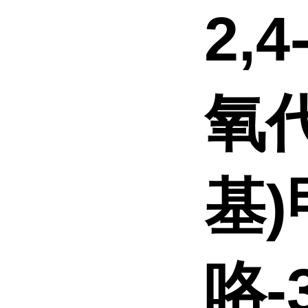
2,4
氧代
基)
咯-