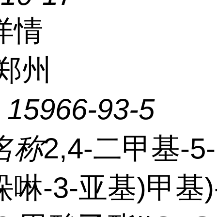
详情
郑州
：
15966-93-5
名称
2,4-二甲基-5-
啉-3-亚基)甲基)-