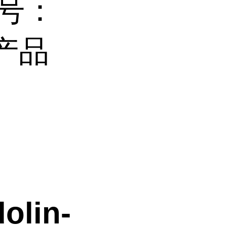
S号：
货产品
olin-