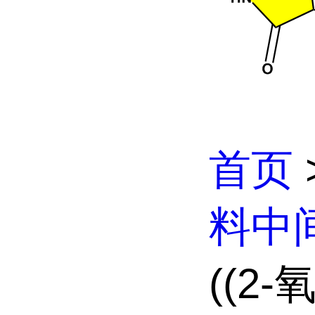
首页
料中
((2-