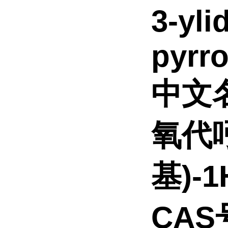
3-yli
pyrro
中文
氧代吲
基)-
CAS号