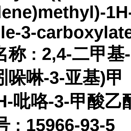
dene)methyl)-1H
le-3-carboxylat
名称
:
2,4-二甲基-5
哚啉-3-亚基)甲
1H-吡咯-3-甲酸乙
 :
15966-93-5