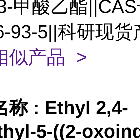
3-甲酸乙酯||CA
66-93-5||科研现
相似产品 >
名称
:
Ethyl 2,4-
hyl-5-((2-oxoind