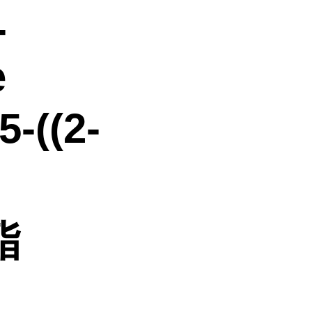
-
e
-((2-
酯