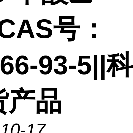
|CAS号：
66-93-5||
货产品
-10-17