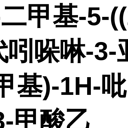
-二甲基-5-((
吲哚啉-3-
甲基)-1H-吡
3-甲酸乙