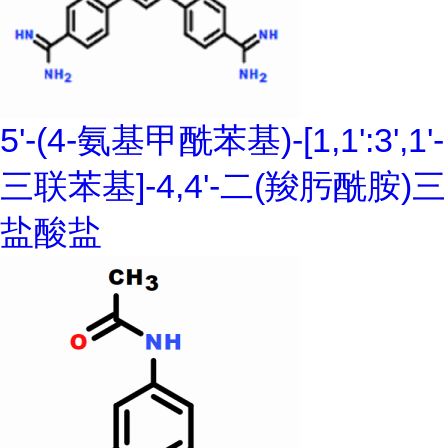
5'-(4-氨基甲酰苯基)-[1,1':3',1'-
三联苯基]-4,4'-二(羧肟酰胺)三
盐酸盐