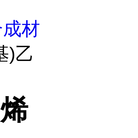
合成材
基)乙
乙烯