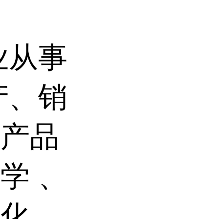
业从事
产、销
。产品
学 、
催化