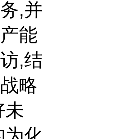
务,并
生产能
访,结
的战略
好未
的为化