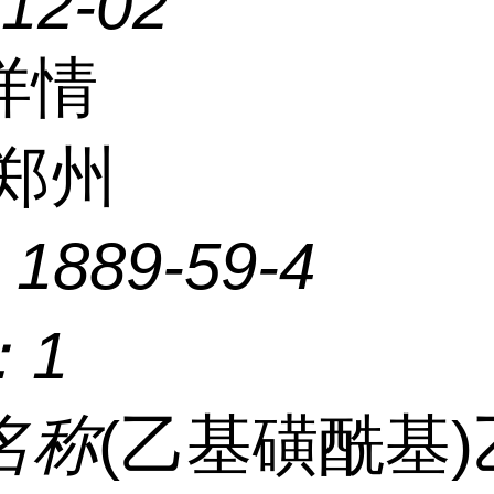
-12-02
详情
郑州
：
1889-59-4
：
1
名称
(乙基磺酰基)