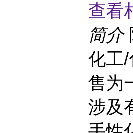
查看
简介
化工
售为
涉及
手性