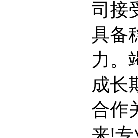
司接
具备
力。
成长
合作
来!