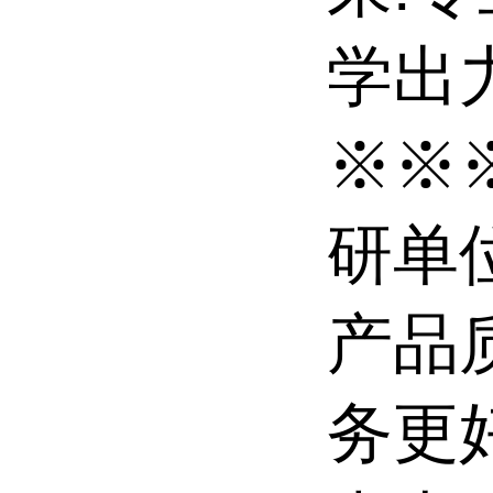
学出力
※※
研单
产品
务更