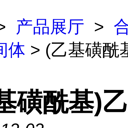
>
产品展厅
>
间体
> (乙基磺酰
乙基磺酰基)