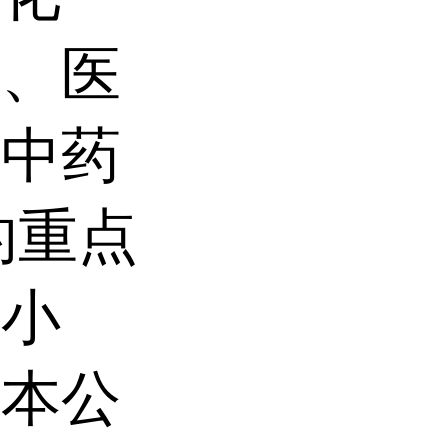
物、医
及中药
的重点
、小
时本公