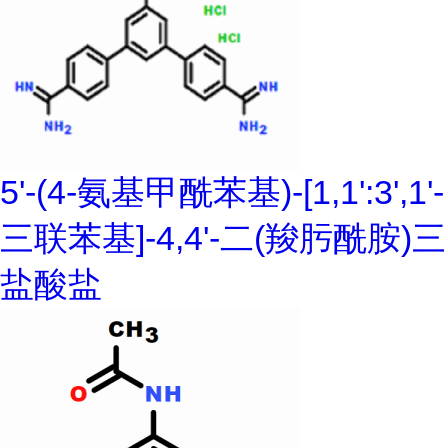
5'-(4-氨基甲酰苯基)-[1,1':3',1'-
三联苯基]-4,4'-二(羧肟酰胺)三
盐酸盐