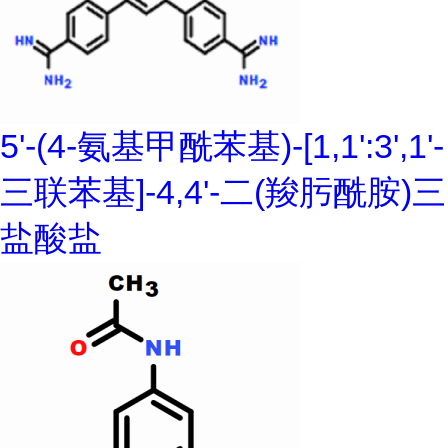
5'-(4-氨基甲酰苯基)-[1,1':3',1'-
三联苯基]-4,4'-二(羧肟酰胺)三
盐酸盐