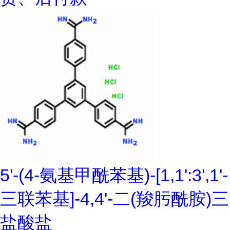
5'-(4-氨基甲酰苯基)-[1,1':3',1'-
三联苯基]-4,4'-二(羧肟酰胺)三
盐酸盐