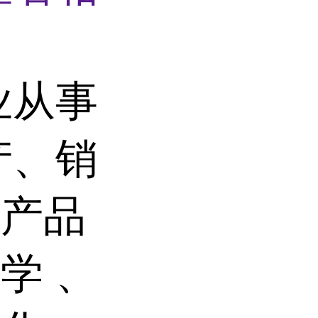
业从事
产、销
。产品
学 、