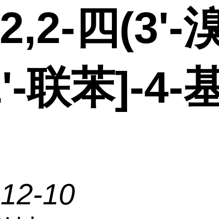
,2,2-四(3'-
1'-联苯]-4-
-12-10