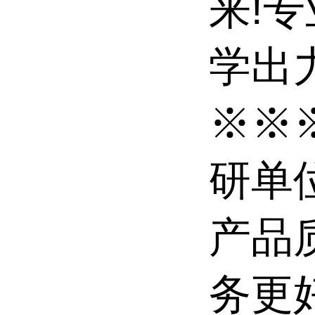
来!
学出力
※※
研单
产品
务更