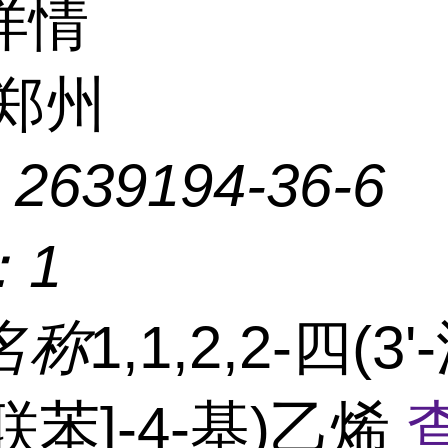
详情
郑州
：
2639194-36-6
：
1
名称
1,1,2,2-四(3'
'-联苯]-4-基)乙烯