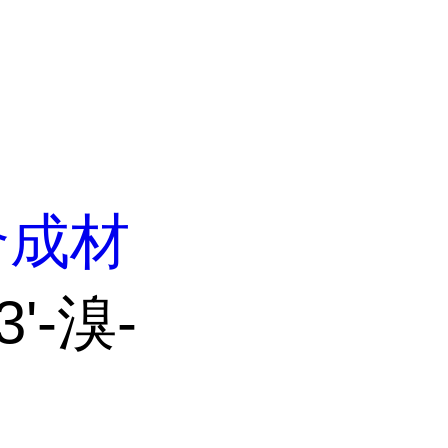
合成材
3'-溴-