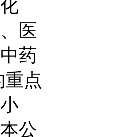
催化
物、医
及中药
的重点
、小
时本公