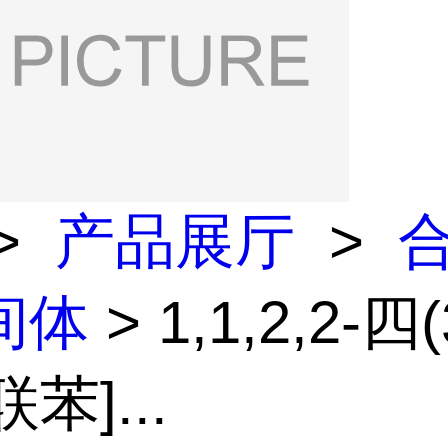
>
产品展厅
>
间体
> 1,1,2,2-四(
-联苯]...