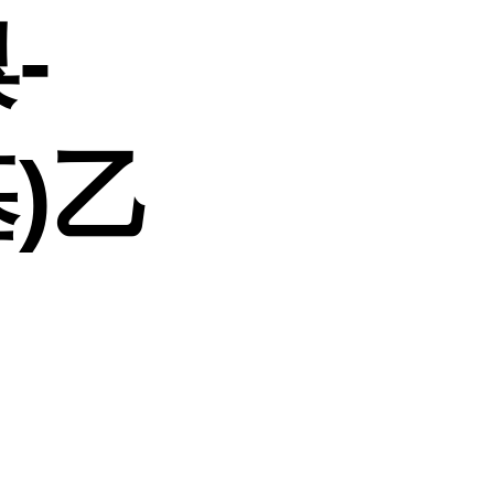
溴-
基)乙