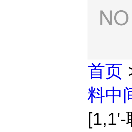
首页
料中
[1,1'