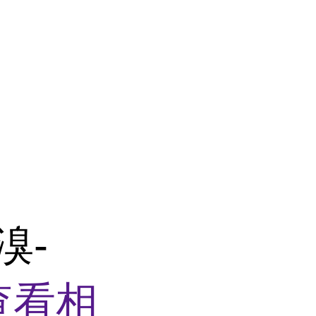
-溴-
查看相