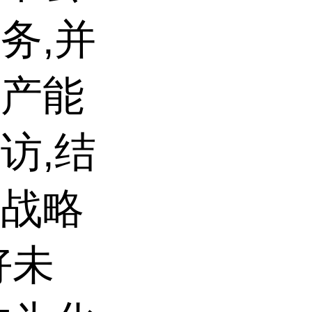
务,并
生产能
访,结
的战略
好未