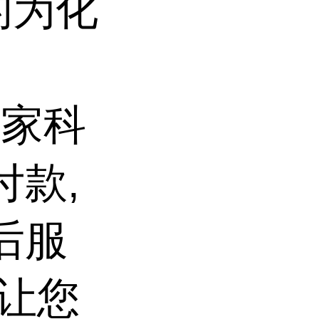
的为化
国家科
付款,
后服
会让您