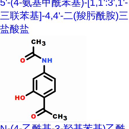
5'-(4-氨基甲酰苯基)-[1,1':3',1'-
三联苯基]-4,4'-二(羧肟酰胺)三
盐酸盐
N-(4-乙酰基-3-羟基苯基)乙酰