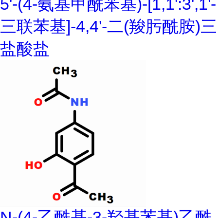
5'-(4-氨基甲酰苯基)-[1,1':3',1'-
三联苯基]-4,4'-二(羧肟酰胺)三
盐酸盐
N-(4-乙酰基-3-羟基苯基)乙酰