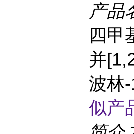
产品
四甲基
并[1,2
波林-
似产品
简介