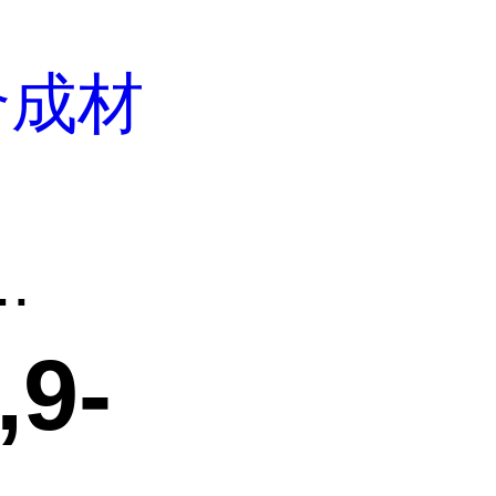
合成材
.
,9-