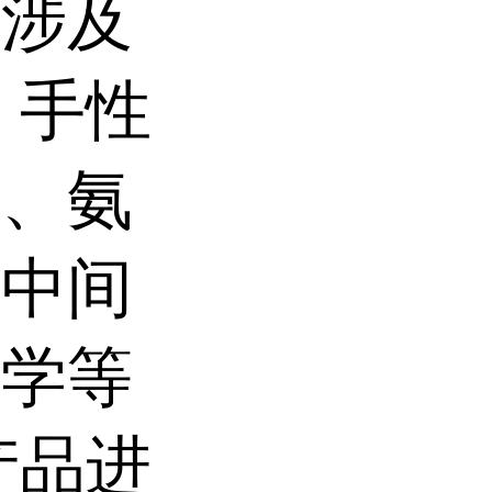
品涉及
、手性
剂、氨
药中间
化学等
产品进