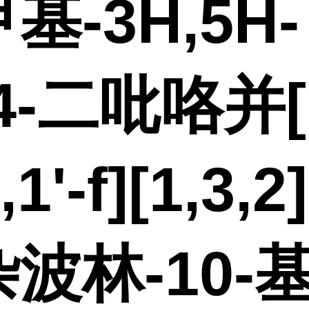
基-3H,5H-
,4-二吡咯并[1
',1'-f][1,3,
波林-10-基