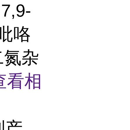
7,9-
二吡咯
2]二氮杂
查看相
制产