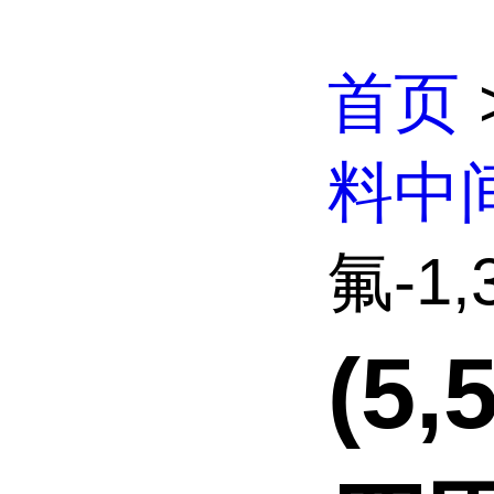
首页
料中
氟-1,
(5,