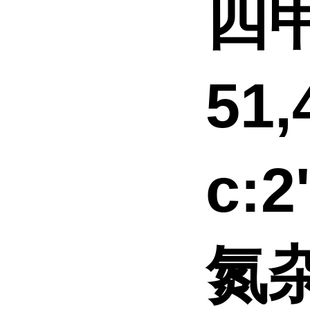
四甲
51
c:2
氮杂