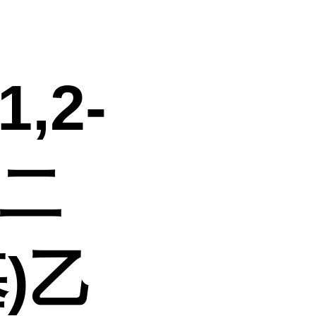
,2-
2]二
)乙