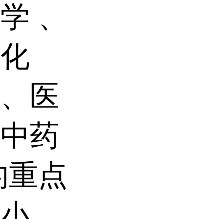
学 、
催化
物、医
及中药
的重点
、小