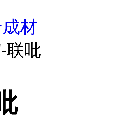
合成材
4'-联吡
联吡