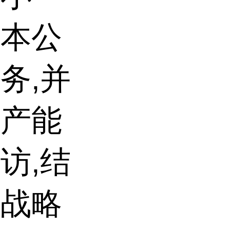
时本公
务,并
生产能
访,结
的战略