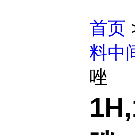
首页
料中
唑
1H,