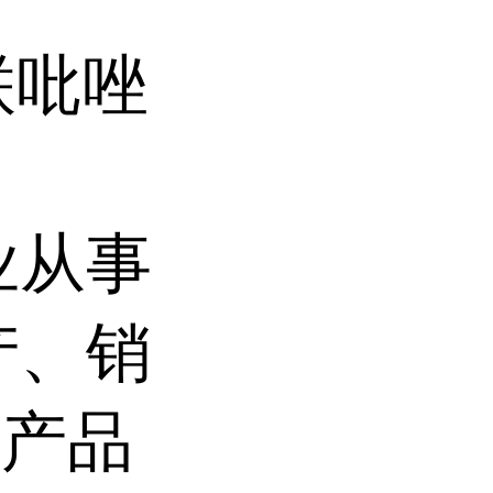
'-联吡唑
业从事
产、销
。产品