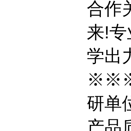
合作
来!
学出力
※※
研单
产品