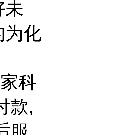
好未
的为化
国家科
付款,
后服