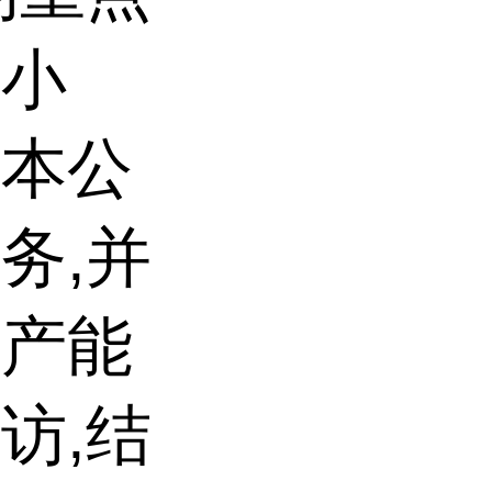
、小
时本公
务,并
生产能
访,结