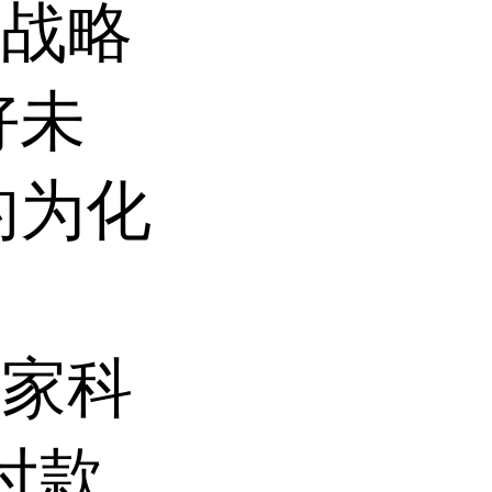
的战略
好未
的为化
国家科
付款,