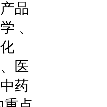
。产品
学 、
催化
物、医
及中药
的重点