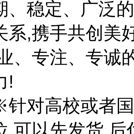
期、稳定、广泛
关系,携手共创美
专业、专注、专诚
!
※针对高校或者
位,可以先发货,后