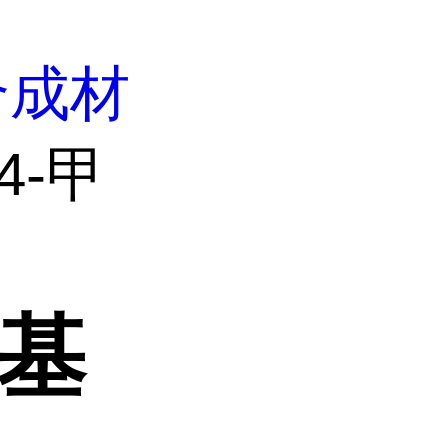
合成材
(4-甲
甲基