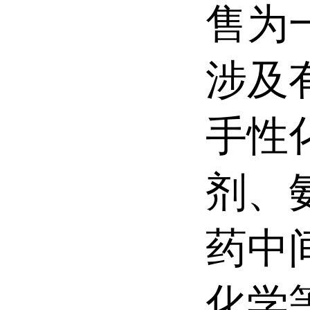
售为
涉及
手性
剂、
药中
化学