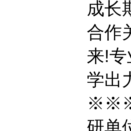
成长
合作
来!
学出力
※※
研单