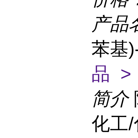
产品
苯基)
品 >
简介
化工