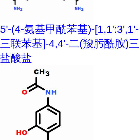
5'-(4-氨基甲酰苯基)-[1,1':3',1'-
三联苯基]-4,4'-二(羧肟酰胺)三
盐酸盐