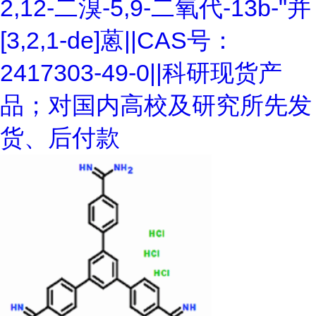
2,12-二溴-5,9-二氧代-13b-"并
[3,2,1-de]蒽||CAS号：
2417303-49-0||科研现货产
品；对国内高校及研究所先发
货、后付款