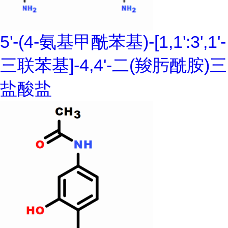
5'-(4-氨基甲酰苯基)-[1,1':3',1'-
三联苯基]-4,4'-二(羧肟酰胺)三
盐酸盐