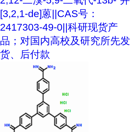
2,12-二溴-5,9-二氧代-13b-"并
[3,2,1-de]蒽||CAS号：
2417303-49-0||科研现货产
品；对国内高校及研究所先发
货、后付款