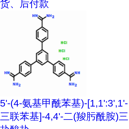
货、后付款
5'-(4-氨基甲酰苯基)-[1,1':3',1'-
三联苯基]-4,4'-二(羧肟酰胺)三