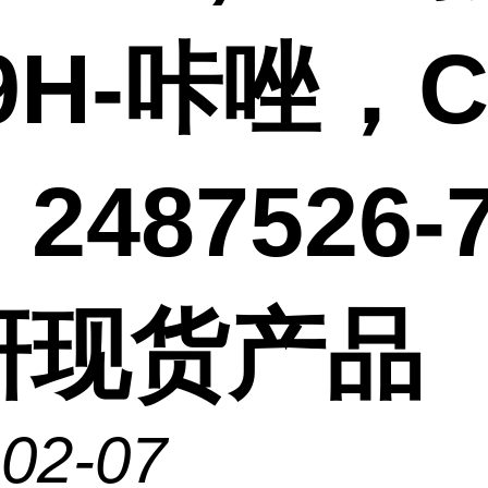
9H-咔唑，C
2487526-7
研现货产品
-02-07