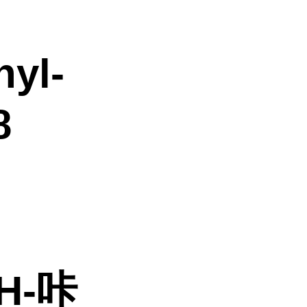
hyl-
8
H-咔