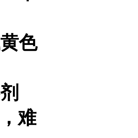
浅黄色
溶剂
），难