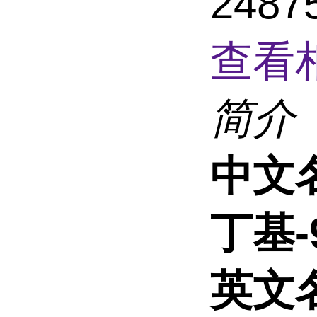
248
查看
简介
中文
丁基-
英文