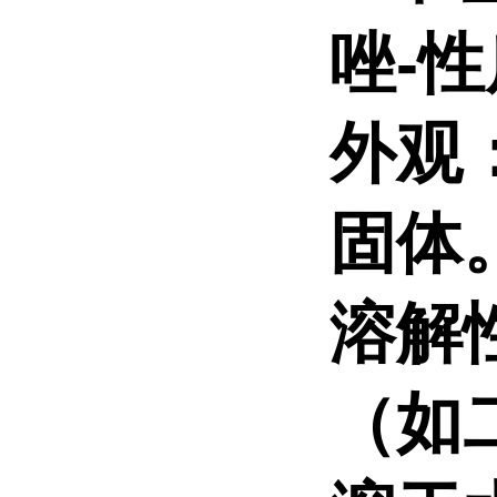
唑-性
外观
固体
溶解
（如