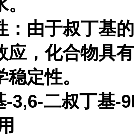
水。
性：由于叔丁基
效应，化合物具
学稳定性。
基-3,6-二叔丁基-9
用