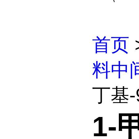
首页
料中
丁基-9
1-