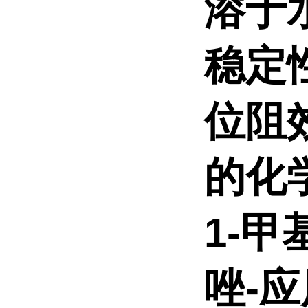
溶于
稳定
位阻
的化
1-甲
唑-应