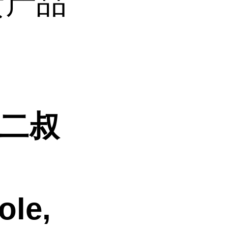
现货产品
6-二叔
ole,