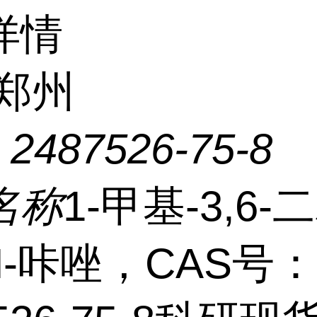
详情
郑州
：
2487526-75-8
名称
1-甲基-3,6-
H-咔唑，CAS号：