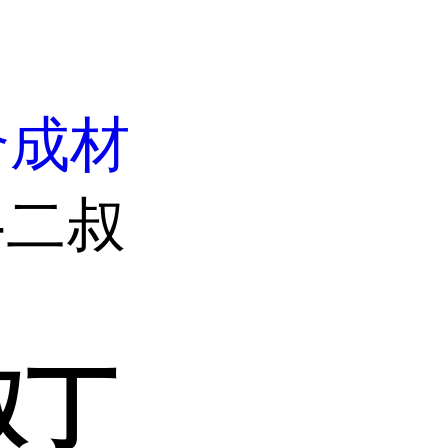
合成材
6-二叔
叔丁