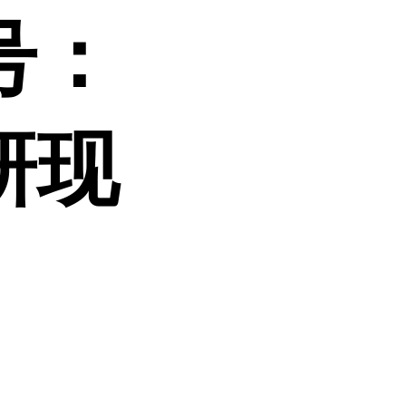
号：
科研现