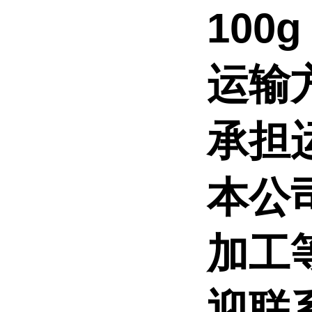
100
运输
承担
本公
加工
迎联