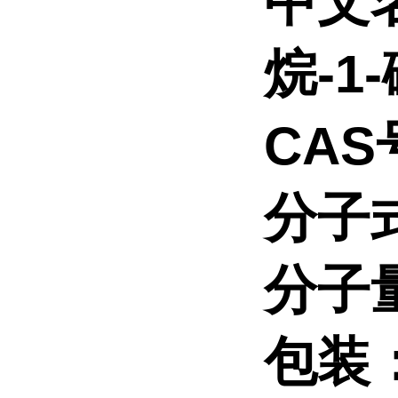
中文
烷-1
CAS号
分子
分子
包装