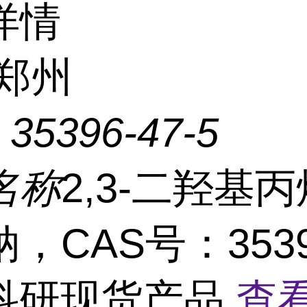
详情
郑州
：
35396-47-5
名称
2,3-二羟基丙烷
，CAS号：3539
5科研现货产品
查