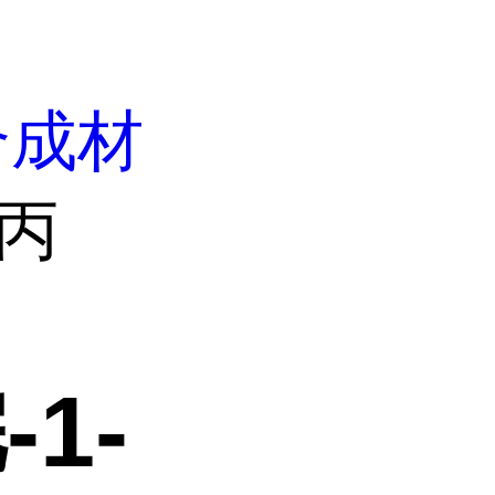
合成材
基丙
1-