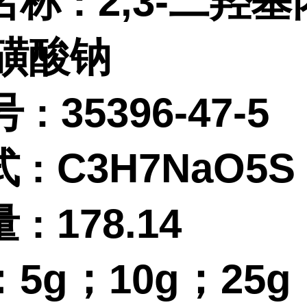
名称
:
2,3-二羟基
-磺酸钠
 :
35396-47-5
式
:
C3H7NaO5S
量
:
178.14
：
5g；10g；25g