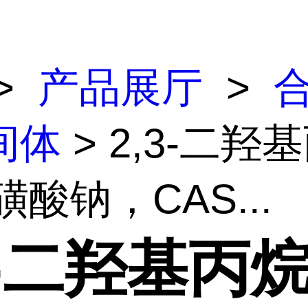
>
产品展厅
>
间体
> 2,3-二羟
-磺酸钠，CAS...
3-二羟基丙烷-