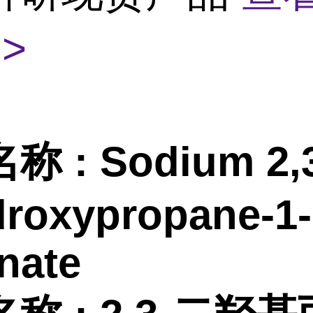
>
名称
:
Sodium 2,
droxypropane-1-
nate