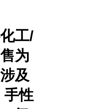
事化工
/
销售为
品涉及
、手性