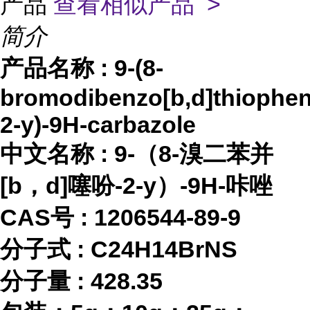
产品
查看相似产品 >
简介
产品名称
:
9-(8-
bromodibenzo[b,d]thiophen
2-y)-9H-carbazole
中文名称
:
9-（8-溴二苯并
[b，d]噻吩-2-y）-9H-咔唑
CAS号 :
1206544-89-9
分子式
:
C24H14BrNS
分子量
:
428.35