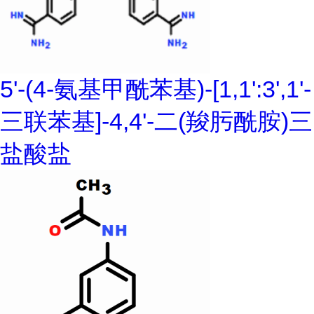
5'-(4-氨基甲酰苯基)-[1,1':3',1'-
三联苯基]-4,4'-二(羧肟酰胺)三
盐酸盐