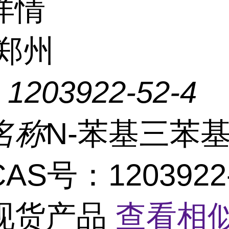
详情
郑州
：
1203922-52-4
名称
N-苯基三苯基-
AS号：1203922-
现货产品
查看相