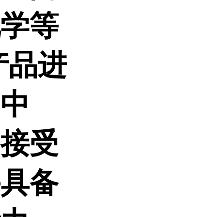
化学等
产品进
、中
司接受
并具备