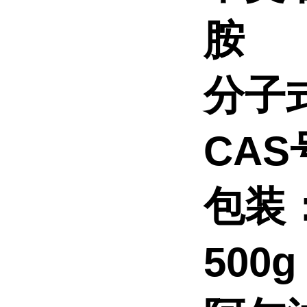
胺
分子
CAS号
包装
500