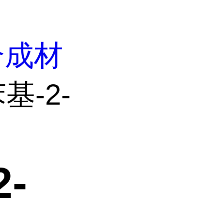
合成材
基-2-
-