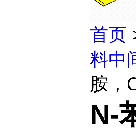
首页
料中
胺，C
N-