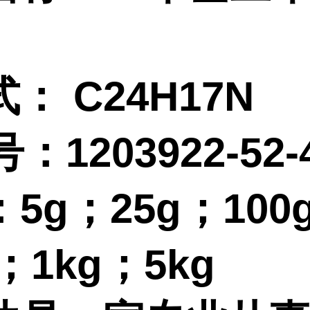
式：
C24H17N
：1203922-52-
：
5g；25g；100
g；1kg；5kg