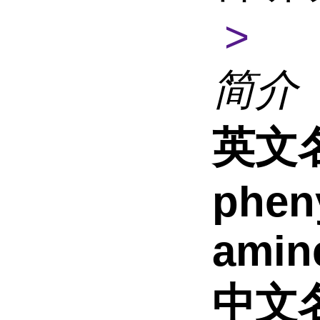
>
简介
英文
pheny
amin
中文