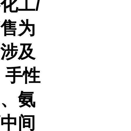
事化工
/
销售为
品涉及
、手性
剂、氨
药中间