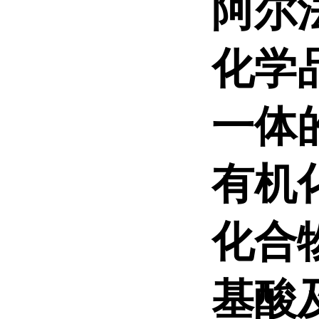
阿尔
化学
一体
有机
化合
基酸