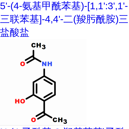
5'-(4-氨基甲酰苯基)-[1,1':3',1'-
三联苯基]-4,4'-二(羧肟酰胺)三
盐酸盐