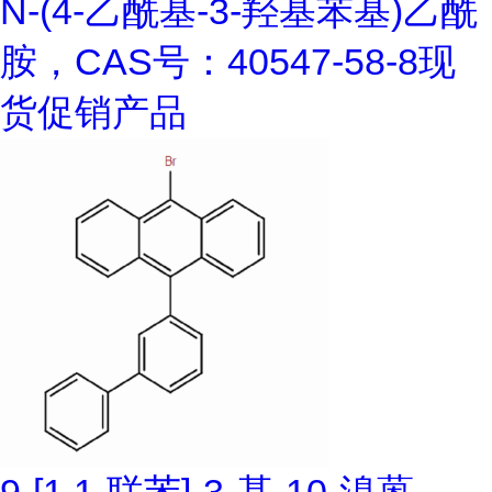
N-(4-乙酰基-3-羟基苯基)乙酰
胺，CAS号：40547-58-8现
货促销产品