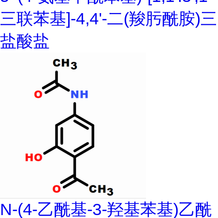
三联苯基]-4,4'-二(羧肟酰胺)三
盐酸盐
N-(4-乙酰基-3-羟基苯基)乙酰