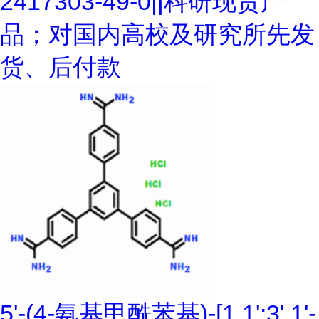
2417303-49-0||科研现货产
品；对国内高校及研究所先发
货、后付款
5'-(4-氨基甲酰苯基)-[1,1':3',1'-