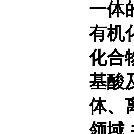
一体
有机
化合
基酸
体、
领域