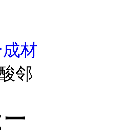
合成材
硼酸邻
邻二