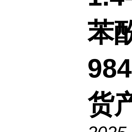
苯
98
货