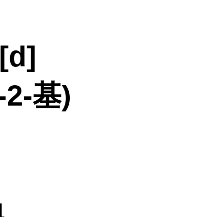
[d]
2-基)
4