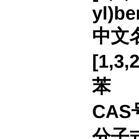
yl)b
中文
[1,
苯
CAS号
分子