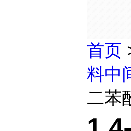
首页
料中
二苯酚
1.