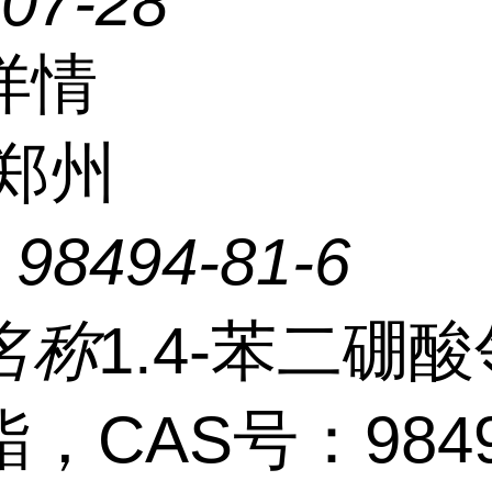
-07-28
详情
郑州
：
98494-81-6
名称
1.4-苯二硼
，CAS号：9849