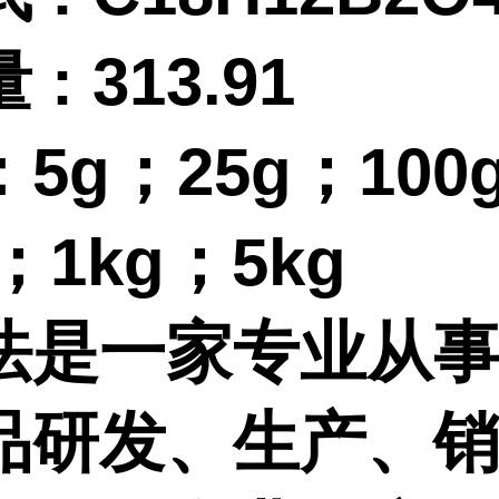
量
:
313.91
：
5g；25g；100
g；1kg；5kg
法是一家专业从
品研发、生产、