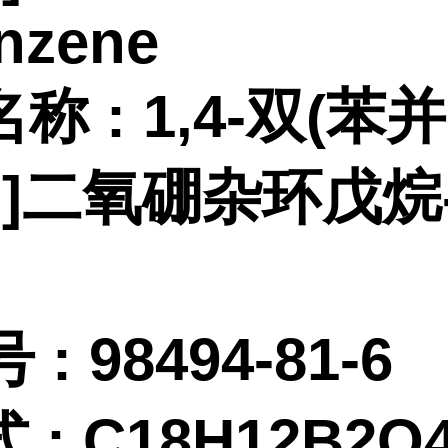
enzene
名称
:
1,4-双(苯并
3,2]二氧硼杂环戊烷-
 :
98494-81-6
式
:
C18H12B2O