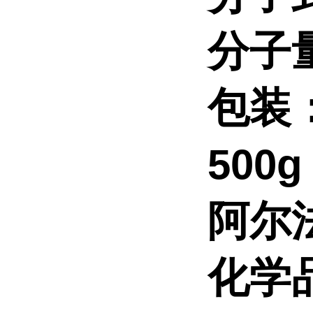
分子
包装
500
阿尔
化学