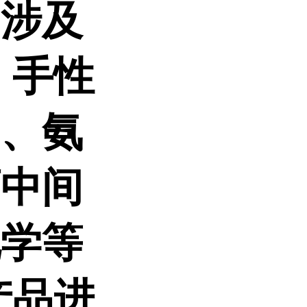
品涉及
、手性
剂、氨
药中间
化学等
产品进