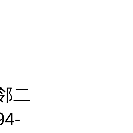
酸邻二
4-