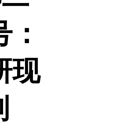
号：
科研现
制