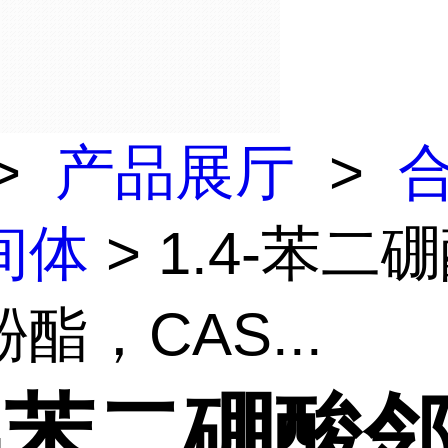
>
产品展厅
>
间体
> 1.4-苯二
酯，CAS...
4-苯二硼酸