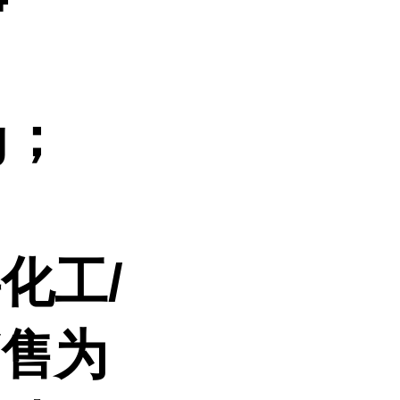
g；
事化工
/
销售为