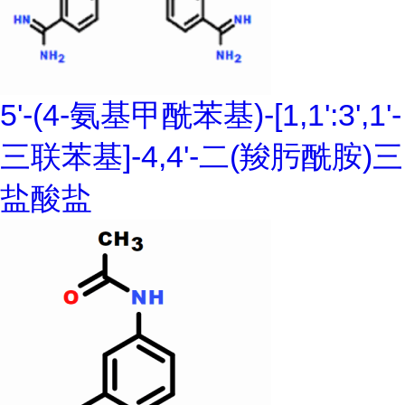
5'-(4-氨基甲酰苯基)-[1,1':3',1'-
三联苯基]-4,4'-二(羧肟酰胺)三
盐酸盐