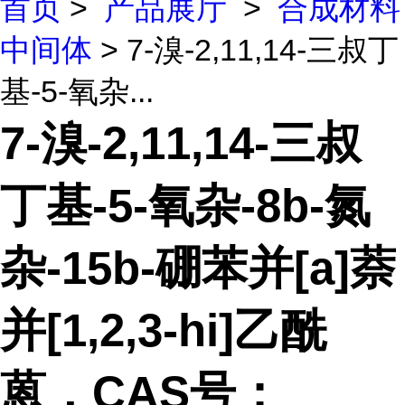
首页
>
产品展厅
>
合成材料
中间体
> 7-溴-2,11,14-三叔丁
基-5-氧杂...
7-溴-2,11,14-三叔
丁基-5-氧杂-8b-氮
杂-15b-硼苯并[a]萘
并[1,2,3-hi]乙酰
蒽，CAS号：