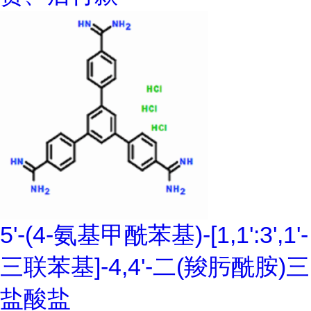
5'-(4-氨基甲酰苯基)-[1,1':3',1'-
三联苯基]-4,4'-二(羧肟酰胺)三
盐酸盐