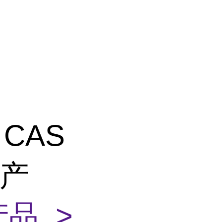
CAS
货产
品 >