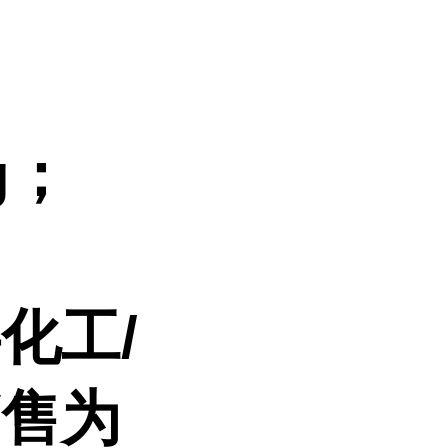
g；
事化工
/
销售为