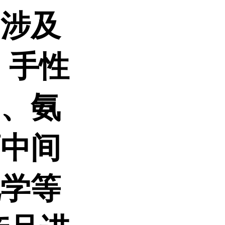
品涉及
、手性
剂、氨
药中间
化学等