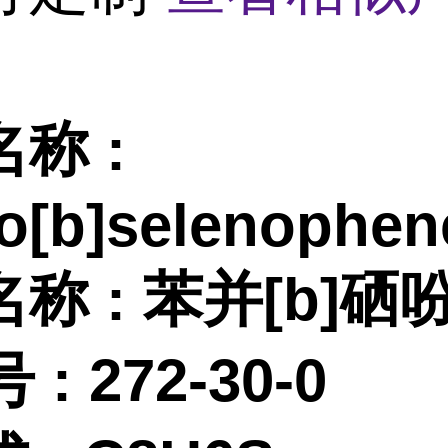
名称
:
o[b]selenophen
名称
:
苯并
[b]硒
 :
272-30-0