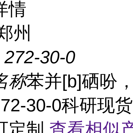
详情
郑州
：
272-30-0
名称
苯并[b]硒吩，
72-30-0科研现
可定制
查看相似产