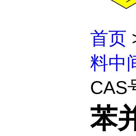
首页
料中
CAS号
苯并