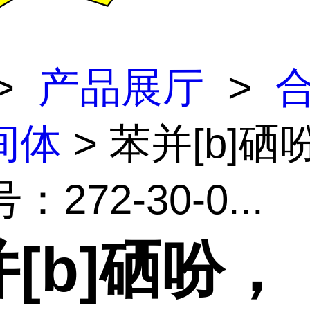
>
产品展厅
>
间体
> 苯并[b]硒
：272-30-0...
[b]硒吩，