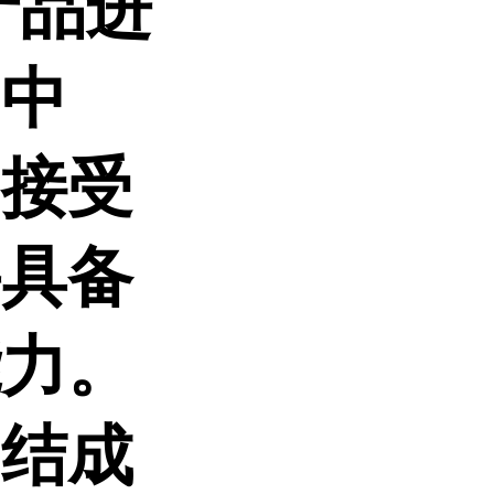
产品进
、中
司接受
并具备
能力。
，结成