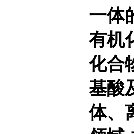
一体
有机
化合
基酸
体、