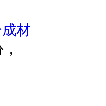
合成材
吩，