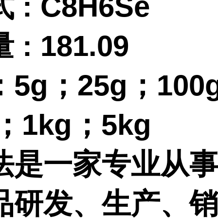
式
:
C8H6Se
量
:
181.09
：
5g；25g；100
g；1kg；5kg
法是一家专业从
品研发、生产、