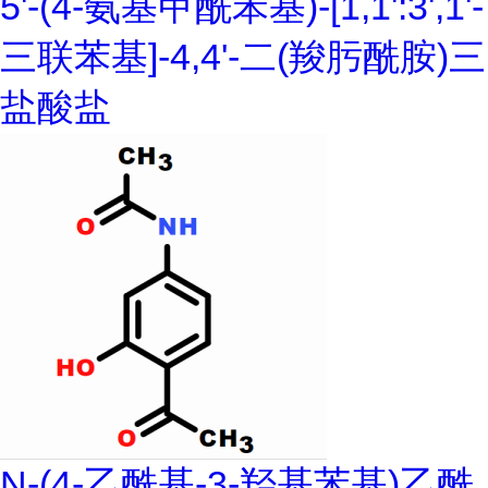
5'-(4-氨基甲酰苯基)-[1,1':3',1'-
三联苯基]-4,4'-二(羧肟酰胺)三
盐酸盐
N-(4-乙酰基-3-羟基苯基)乙酰