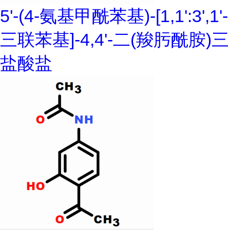
5'-(4-氨基甲酰苯基)-[1,1':3',1'-
三联苯基]-4,4'-二(羧肟酰胺)三
盐酸盐