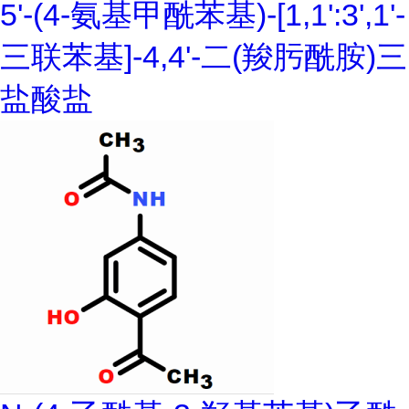
5'-(4-氨基甲酰苯基)-[1,1':3',1'-
三联苯基]-4,4'-二(羧肟酰胺)三
盐酸盐