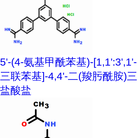
5'-(4-氨基甲酰苯基)-[1,1':3',1'-
三联苯基]-4,4'-二(羧肟酰胺)三
盐酸盐