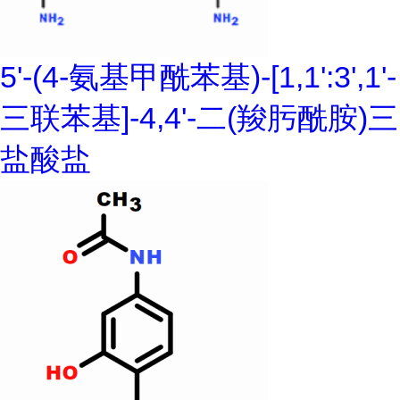
5'-(4-氨基甲酰苯基)-[1,1':3',1'-
三联苯基]-4,4'-二(羧肟酰胺)三
盐酸盐