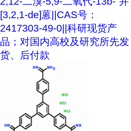
2,12-二溴-5,9-二氧代-13b-"并
[3,2,1-de]蒽||CAS号：
2417303-49-0||科研现货产
品；对国内高校及研究所先发
货、后付款