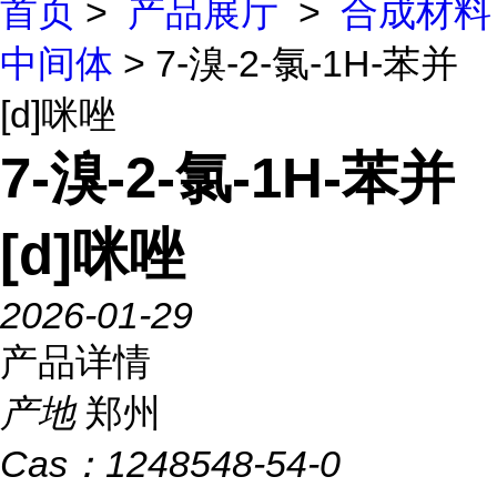
首页
>
产品展厅
>
合成材料
中间体
> 7-溴-2-氯-1H-苯并
[d]咪唑
7-溴-2-氯-1H-苯并
[d]咪唑
2026-01-29
产品详情
产地
郑州
Cas：
1248548-54-0