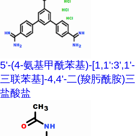
5'-(4-氨基甲酰苯基)-[1,1':3',1'-
三联苯基]-4,4'-二(羧肟酰胺)三
盐酸盐