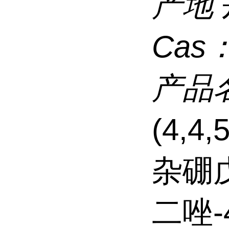
产地
Cas
产品
(4,4
杂硼戊
二唑-