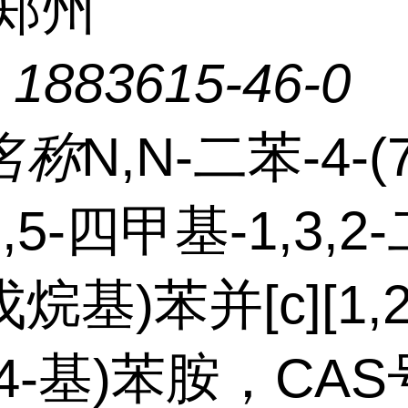
郑州
：
1883615-46-0
名称
N,N-二苯-4-(7
,5,5-四甲基-1,3,2
烷基)苯并[c][1,2
4-基)苯胺，CA