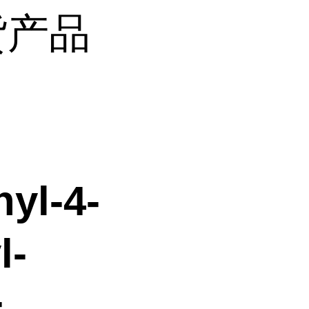
现货产品
yl-4-
l-
-