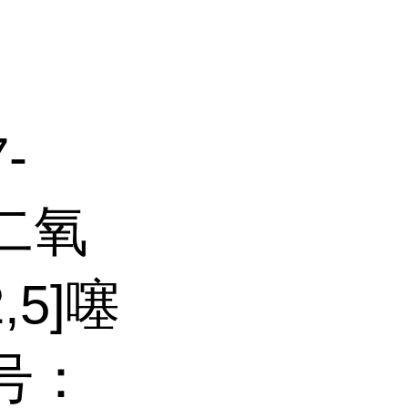
-
-二氧
,5]噻
S号：