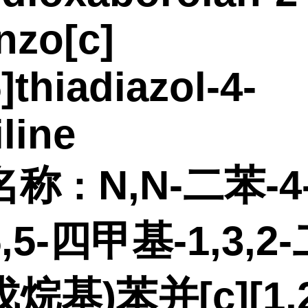
nzo[c]
5]thiadiazol-4-
iline
名称
:
N,N-二苯-4-
,5,5-四甲基-1,3,2
烷基)苯并[c][1,2