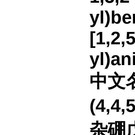
yl)be
[1,2,
yl)an
中文
(4,4
杂硼戊