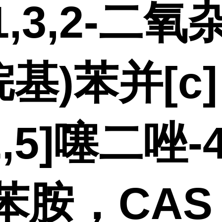
1,3,2-二氧
基)苯并[c]
2,5]噻二唑-4
苯胺，CAS