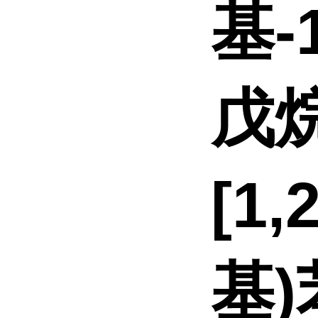
基-
戊烷
[1,
基)