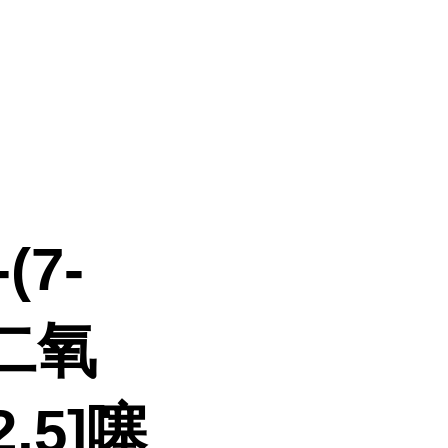
(7-
-二氧
,5]噻